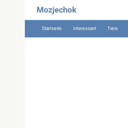
Skip
Mozjechok
to
content
Startseite
Interessant
Tiere