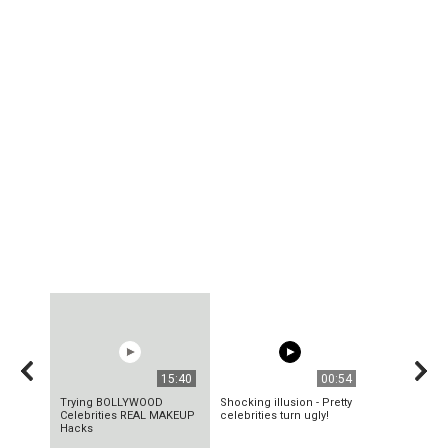
15:40
00:54
Trying BOLLYWOOD
Shocking illusion - Pretty
Celebrities REAL MAKEUP
celebrities turn ugly!
Hacks