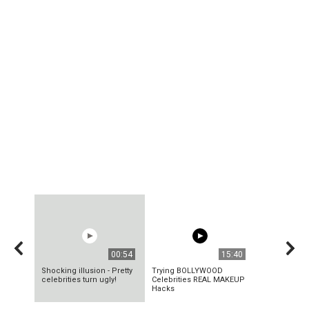
00:54
15:40
Shocking illusion - Pretty
Trying BOLLYWOOD
celebrities turn ugly!
Celebrities REAL MAKEUP
Hacks