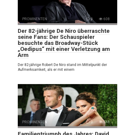
PROMINENTEN
0
608
Der 82-jährige De Niro überraschte
seine Fans: Der Schauspieler
besuchte das Broadway-Stück
„Oedipus“ mit einer Verletzung am
Arm
Der 82-jährige Robert De Niro stand im Mittelpunkt der
Aufmerksamkeit, als er mit einem
PROMINENTEN
0
518
Familientriumph des Jahres: David