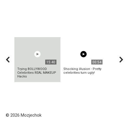
15:40
00:54
Trying BOLLYWOOD
Shocking illusion - Pretty
Celebrities REAL MAKEUP
celebrities turn ugly!
Hacks
© 2026 Mozjechok