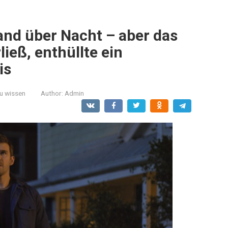
nd über Nacht – aber das
ließ, enthüllte ein
is
zu wissen
Author:
Admin