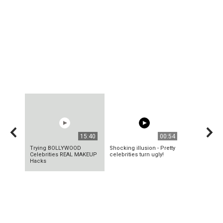
15:40
00:54
Trying BOLLYWOOD
Shocking illusion - Pretty
Celebrities REAL MAKEUP
celebrities turn ugly!
Hacks