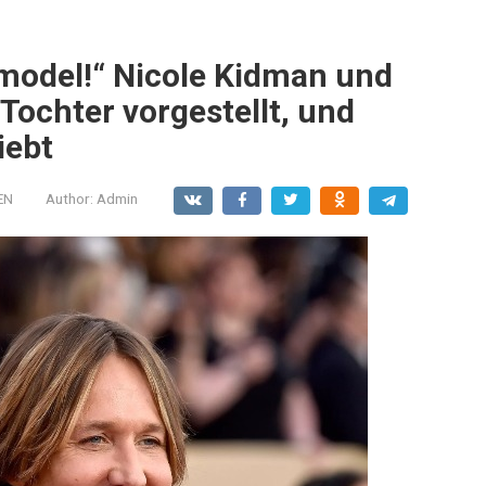
model!“ Nicole Kidman und
Tochter vorgestellt, und
liebt
EN
Author:
Admin