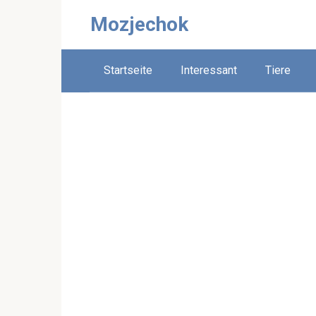
Skip
Mozjechok
to
content
Startseite
Interessant
Tiere