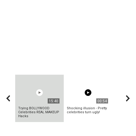
15:40
00:54
Trying BOLLYWOOD
Shocking illusion - Pretty
Celebrities REAL MAKEUP
celebrities turn ugly!
Hacks