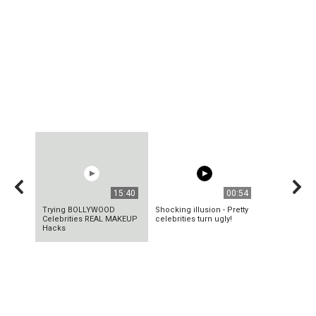
15:40
00:54
Trying BOLLYWOOD
Shocking illusion - Pretty
Celebrities REAL MAKEUP
celebrities turn ugly!
Hacks