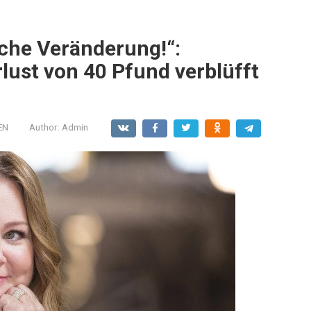
iche Veränderung!“:
ust von 40 Pfund verblüfft
EN
Author:
Admin