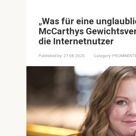
„Was für eine unglaubl
McCarthys Gewichtsverl
die Internetnutzer
Published by:
27.08.2025
Category:
PROMINENT