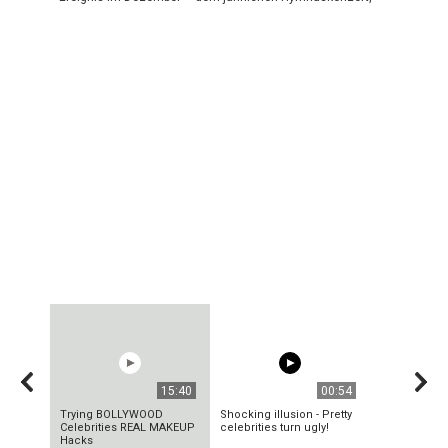
15:40
00:54
Trying BOLLYWOOD
Shocking illusion - Pretty
Celebrities REAL MAKEUP
celebrities turn ugly!
Hacks