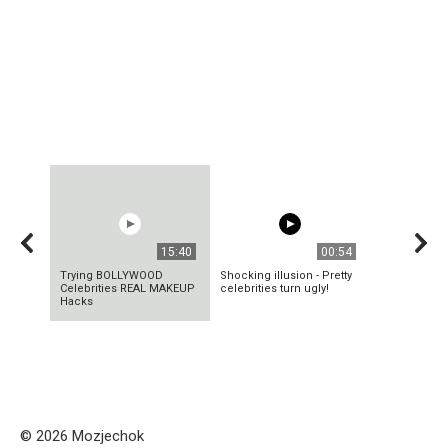
15:40
00:54
Trying BOLLYWOOD
Shocking illusion - Pretty
Celebrities REAL MAKEUP
celebrities turn ugly!
Hacks
© 2026 Mozjechok