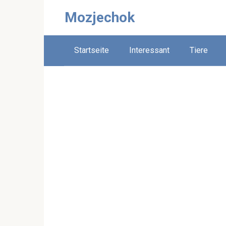
Skip
Mozjechok
to
content
Startseite
Interessant
Tiere