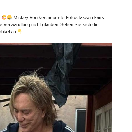
”
Mickey Rourkes neueste Fotos lassen Fans
e Verwandlung nicht glauben. Sehen Sie sich die
rtikel an