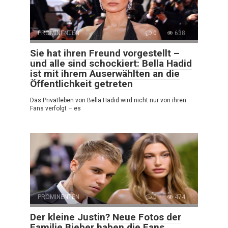
PROMINENTEN
0
638
Sie hat ihren Freund vorgestellt –
und alle sind schockiert: Bella Hadid
ist mit ihrem Auserwählten an die
Öffentlichkeit getreten
Das Privatleben von Bella Hadid wird nicht nur von ihren
Fans verfolgt – es
PROMINENTEN
0
474
Der kleine Justin? Neue Fotos der
Familie Bieber haben die Fans