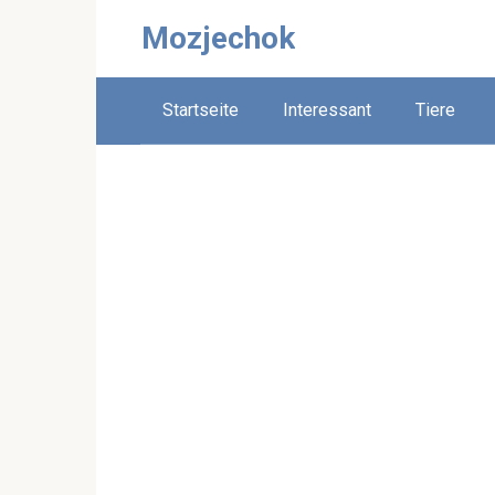
Skip
Mozjechok
to
content
Startseite
Interessant
Tiere