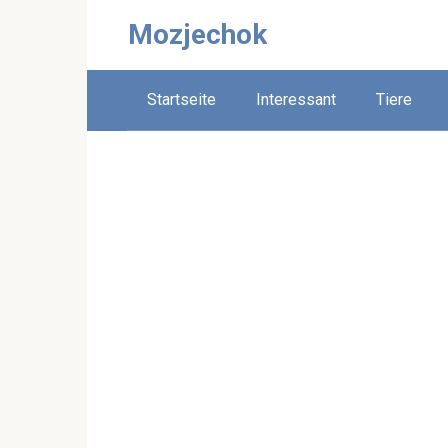
Skip
Mozjechok
to
content
Startseite
Interessant
Tiere