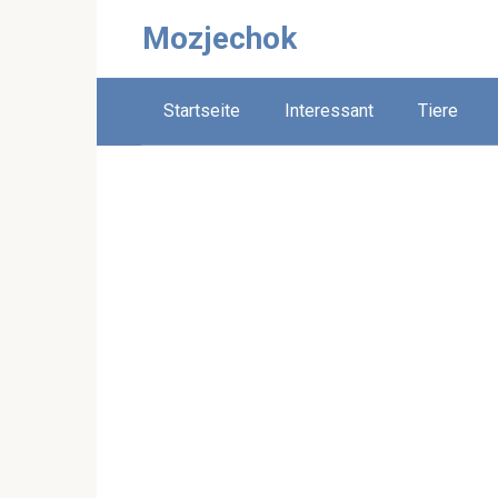
Skip
Mozjechok
to
content
Startseite
Interessant
Tiere