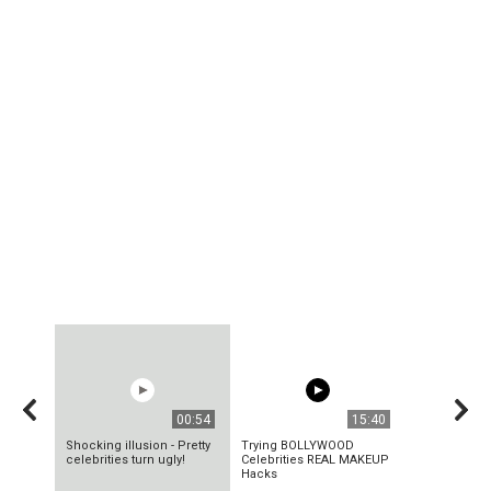
00:54
15:40
Shocking illusion - Pretty
Trying BOLLYWOOD
celebrities turn ugly!
Celebrities REAL MAKEUP
Hacks