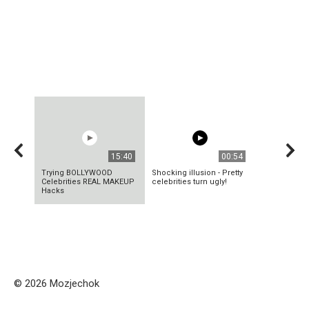
15:40
00:54
Trying BOLLYWOOD
Shocking illusion - Pretty
Celebrities REAL MAKEUP
celebrities turn ugly!
Hacks
© 2026 Mozjechok