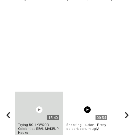
15:40
00:54
Trying BOLLYWOOD
Shocking illusion - Pretty
Celebrities REAL MAKEUP
celebrities turn ugly!
Hacks