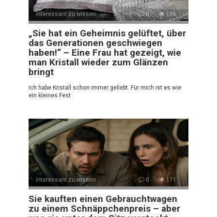
Interessant zu wissen
0
186
„Sie hat ein Geheimnis gelüftet, über
das Generationen geschwiegen
haben!“ – Eine Frau hat gezeigt, wie
man Kristall wieder zum Glänzen
bringt
Ich habe Kristall schon immer geliebt. Für mich ist es wie
ein kleines Fest
Interessant zu wissen
0
171
Sie kauften einen Gebrauchtwagen
zu einem Schnäppchenpreis – aber