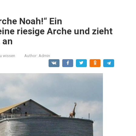
rche Noah!“ Ein
ne riesige Arche und zieht
t an
zu wissen
Author:
Admin