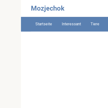
Skip
Mozjechok
to
content
Startseite
Interessant
Tiere