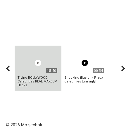
15:40
00:54
Trying BOLLYWOOD
Shocking illusion - Pretty
Celebrities REAL MAKEUP
celebrities turn ugly!
Hacks
© 2026 Mozjechok