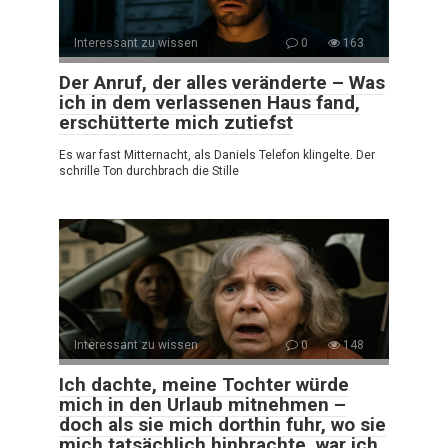
Interessant zu wissen
0
163
Der Anruf, der alles veränderte – Was
ich in dem verlassenen Haus fand,
erschütterte mich zutiefst
Es war fast Mitternacht, als Daniels Telefon klingelte. Der
schrille Ton durchbrach die Stille
Interessant zu wissen
0
148
Ich dachte, meine Tochter würde
mich in den Urlaub mitnehmen –
doch als sie mich dorthin fuhr, wo sie
mich tatsächlich hinbrachte, war ich