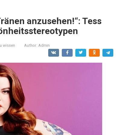
Tränen anzusehen!“: Tess
hönheitsstereotypen
zu wissen
Author:
Admin