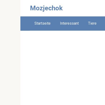
Skip
Mozjechok
to
content
Startseite
Interessant
Tiere