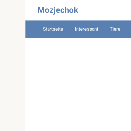
Skip
Mozjechok
to
content
Startseite
Interessant
Tiere