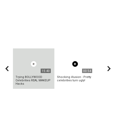
15:40
00:54
Trying BOLLYWOOD
Shocking illusion - Pretty
Celebrities REAL MAKEUP
celebrities turn ugly!
Hacks