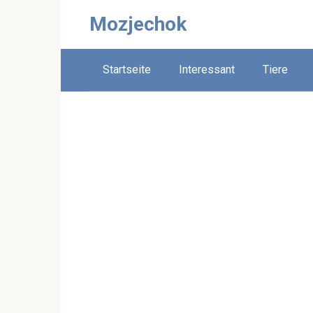
Skip
Mozjechok
to
content
Startseite
Interessant
Tiere