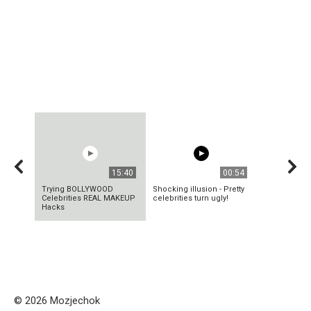
15:40
00:54
Trying BOLLYWOOD
Shocking illusion - Pretty
Celebrities REAL MAKEUP
celebrities turn ugly!
Hacks
© 2026 Mozjechok