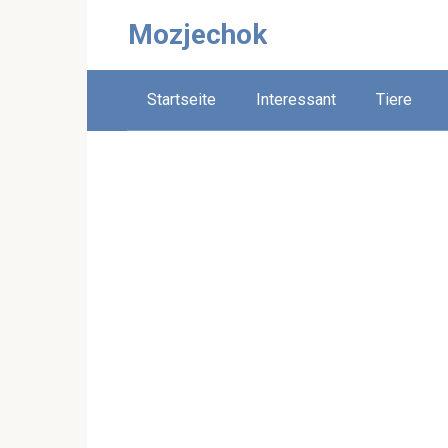
Skip
Mozjechok
to
content
Startseite
Interessant
Tiere