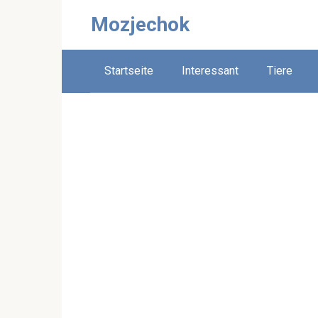
Skip
Mozjechok
to
content
Startseite
Interessant
Tiere