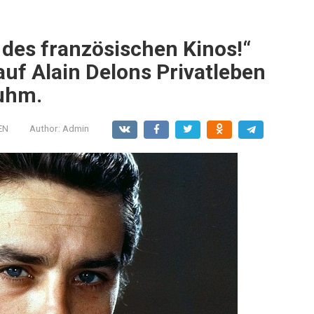
des französischen Kinos!“
auf Alain Delons Privatleben
uhm.
EN
Author:
Admin