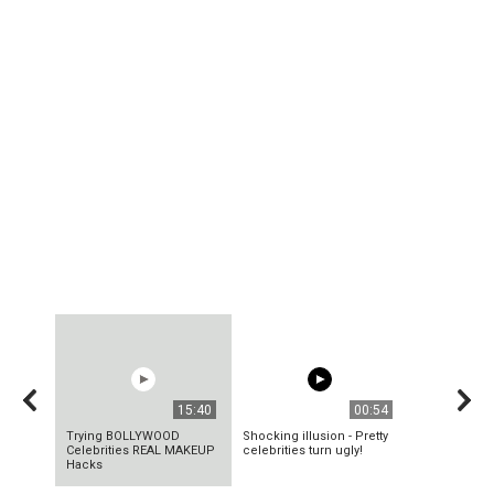
15:40
00:54
Trying BOLLYWOOD
Shocking illusion - Pretty
Celebrities REAL MAKEUP
celebrities turn ugly!
Hacks