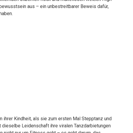
tbewusstsein aus – ein unbestreitbarer Beweis dafür,
haben.
ihrer Kindheit, als sie zum ersten Mal Stepptanz und
bt dieselbe Leidenschaft ihre viralen Tanzdarbietungen
n nicht nur um Fitness geht – es geht darum, das