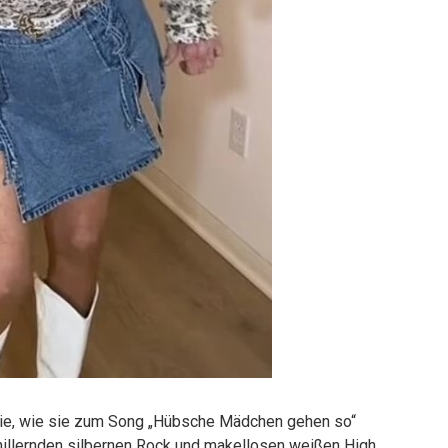
t sie, wie sie zum Song „Hübsche Mädchen gehen so“
chillernden silbernen Rock und makellosen weißen High