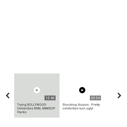
15:40
00:54
Trying BOLLYWOOD
Shocking illusion - Pretty
Celebrities REAL MAKEUP
celebrities turn ugly!
Hacks