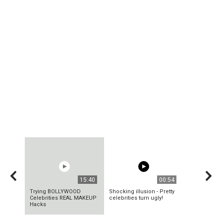
15:40
00:54
Trying BOLLYWOOD
Shocking illusion - Pretty
Celebrities REAL MAKEUP
celebrities turn ugly!
Hacks