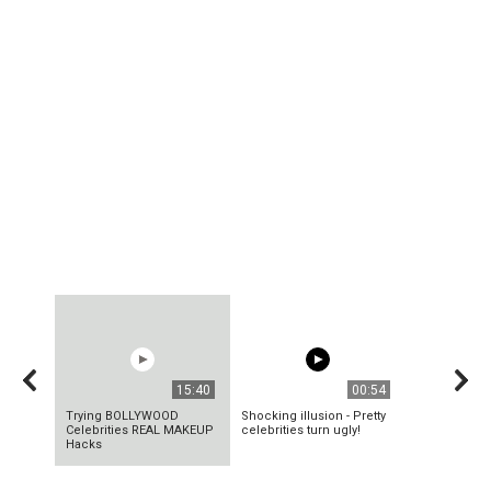
15:40
00:54
Trying BOLLYWOOD
Shocking illusion - Pretty
Celebrities REAL MAKEUP
celebrities turn ugly!
Hacks