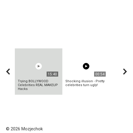
15:40
00:54
Trying BOLLYWOOD
Shocking illusion - Pretty
Celebrities REAL MAKEUP
celebrities turn ugly!
Hacks
© 2026 Mozjechok