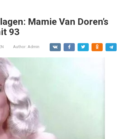
lagen: Mamie Van Doren’s
it 93
EN
Author:
Admin