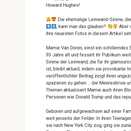
Howard Hughes!
Die ehemalige Leinwand-Sirene, die 
, kann man das glauben?
Aber v
ihre neuesten Fotos in diesem Artikel se
Mamie Van Doren, einst ein schillerndes S
93 Jahre alt und fesselt ihr Publikum wei
Sirene der Leinwand, die für ihr glamour
ist, bleibt aktuell, indem sie provokante In
veröffentlichter Beitrag zeigt ihren unge
spazieren zu gehen … die Meeresbrise umw
Themen aktualisiert Mamie auch ihren Blog
Personen wie Donald Trump und das republ
Geboren und aufgewachsen auf einer Far
weit jenseits der Felder. In ihren Teenag
sie nach New York City zog, ging sie zun