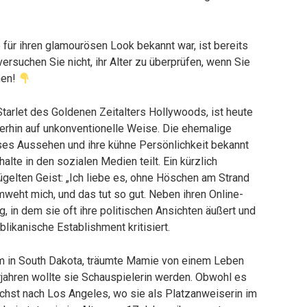
für ihren glamourösen Look bekannt war, ist bereits
ersuchen Sie nicht, ihr Alter zu überprüfen, wenn Sie
hen!
tarlet des Goldenen Zeitalters Hollywoods, ist heute
terhin auf unkonventionelle Weise. Die ehemalige
öses Aussehen und ihre kühne Persönlichkeit bekannt
halte in den sozialen Medien teilt. Ein kürzlich
zügelten Geist: „Ich liebe es, ohne Höschen am Strand
eht mich, und das tut so gut. Neben ihren Online-
, in dem sie oft ihre politischen Ansichten äußert und
ikanische Establishment kritisiert.
m in South Dakota, träumte Mamie von einem Leben
erjahren wollte sie Schauspielerin werden. Obwohl es
ächst nach Los Angeles, wo sie als Platzanweiserin im