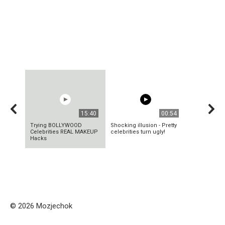
15:40
00:54
Trying BOLLYWOOD
Shocking illusion - Pretty
Celebrities REAL MAKEUP
celebrities turn ugly!
Hacks
© 2026 Mozjechok