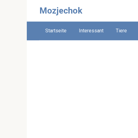
Skip
Mozjechok
to
content
Startseite
Interessant
Tiere