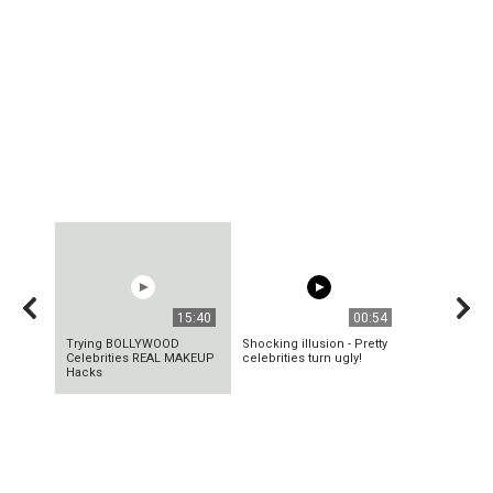
15:40
00:54
Trying BOLLYWOOD
Shocking illusion - Pretty
Celebrities REAL MAKEUP
celebrities turn ugly!
Hacks