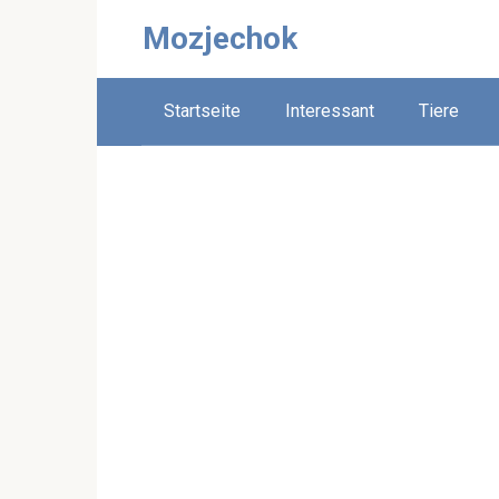
Skip
Mozjechok
to
content
Startseite
Interessant
Tiere