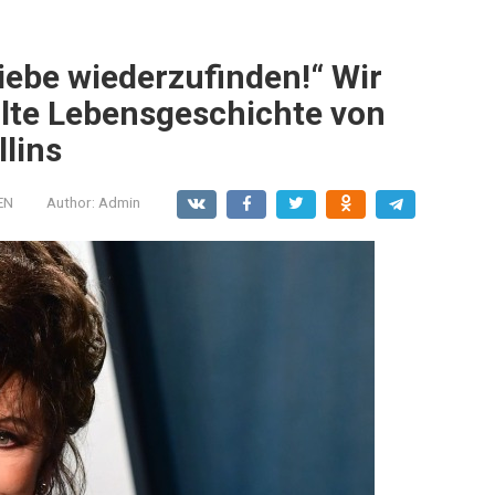
 Liebe wiederzufinden!“ Wir
lte Lebensgeschichte von
llins
EN
Author:
Admin