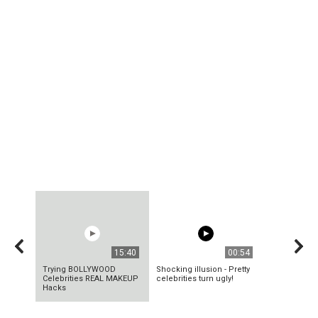
15:40
00:54
Trying BOLLYWOOD
Shocking illusion - Pretty
Celebrities REAL MAKEUP
celebrities turn ugly!
Hacks