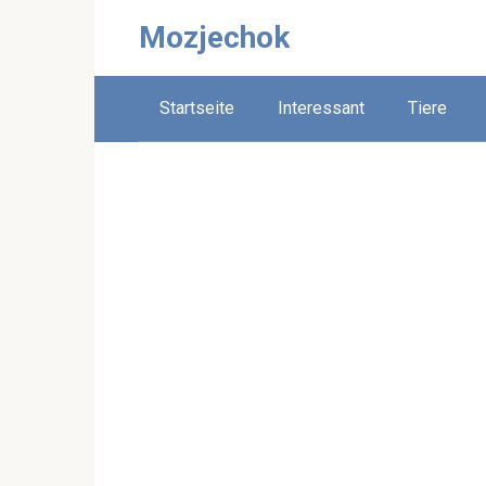
Skip
Mozjechok
to
content
Startseite
Interessant
Tiere