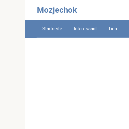
Skip
Mozjechok
to
content
Startseite
Interessant
Tiere