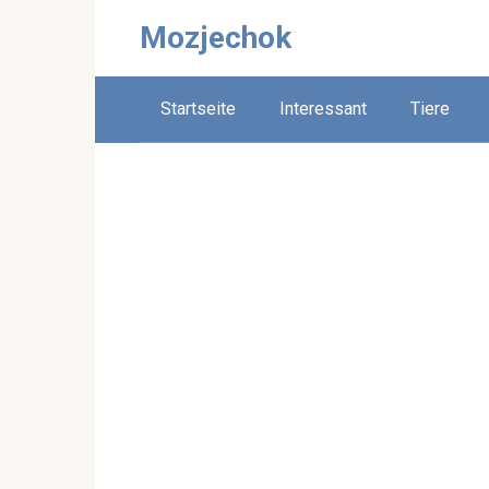
Skip
Mozjechok
to
content
Startseite
Interessant
Tiere