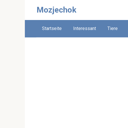
Skip
Mozjechok
to
content
Startseite
Interessant
Tiere